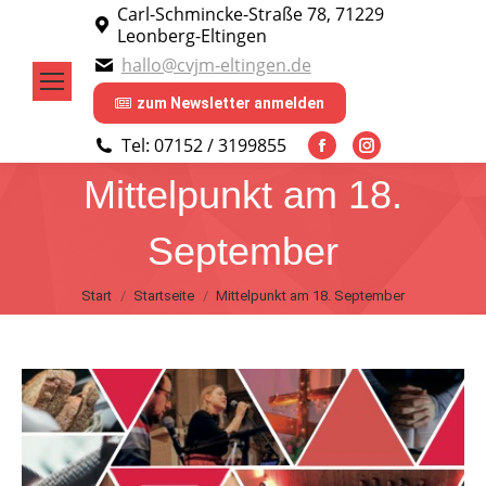
Carl-Schmincke-Straße 78, 71229
Leonberg-Eltingen
hallo@cvjm-eltingen.de
zum Newsletter anmelden
Tel: 07152 / 3199855
Facebook
Instagram
Mittelpunkt am 18.
page
page
opens
opens
September
in
in
new
new
Sie befinden sich hier:
Start
Startseite
Mittelpunkt am 18. September
window
window