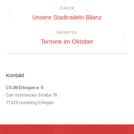
Kommentarnavigation
ZURÜCK
Vorheriger
Unsere Stadtradeln-Bilanz
Beitrag:
NÄCHSTES
Nächster
Termine im Oktober
Beitrag:
Kontakt
CVJM Eltingen e. V.
Carl-Schmincke-Straße 78
71229 Leonberg-Eltingen