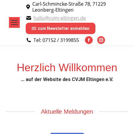
Carl-Schmincke-Straße 78, 71229
Leonberg-Eltingen
hallo@cvjm-eltingen.de
zum Newsletter anmelden
Tel: 07152 / 3199855
Facebook
Instagram
page
page
opens
opens
Herzlich Willkommen
in
in
new
new
… auf der Website des CVJM Eltingen e.V.
window
window
Aktuelle Meldungen