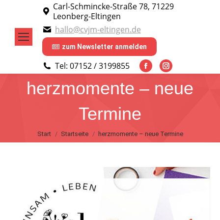
Carl-Schmincke-Straße 78, 71229
Leonberg-Eltingen
hallo@cvjm-eltingen.de
zum Newsletter anmelden
Tel: 07152 / 3199855
Facebook
Instagram
herzmomente – neue
page
page
opens
opens
Termine
in
in
new
new
Sie befinden sich hier:
Start
Startseite
herzmomente – neue Termine
window
window