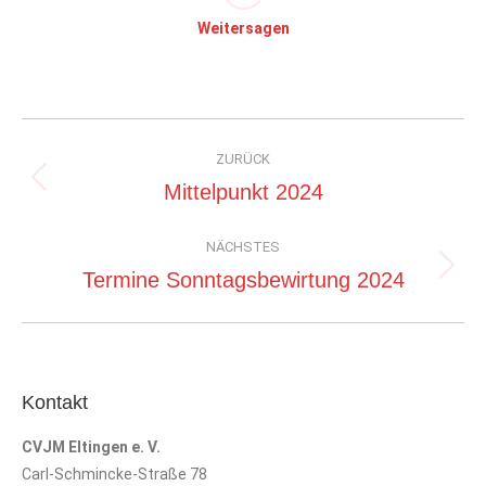
Weitersagen
Kommentarnavigation
ZURÜCK
Vorheriger
Mittelpunkt 2024
Beitrag:
NÄCHSTES
Nächster
Termine Sonntagsbewirtung 2024
Beitrag:
Kontakt
CVJM Eltingen e. V.
Carl-Schmincke-Straße 78