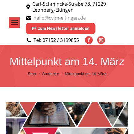
Carl-Schmincke-Straße 78, 71229
Leonberg-Eltingen
hallo@cvjm-eltingen.de
zum Newsletter anmelden
Tel: 07152 / 3199855
Facebook
Instagram
page
page
Mittelpunkt am 14. März
opens
opens
in
in
Sie befinden sich hier:
Start
Startseite
Mittelpunkt am 14. März
new
new
window
window