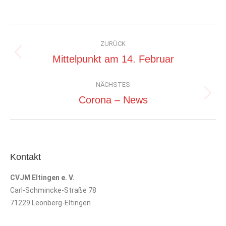
Kommentarnavigation
ZURÜCK
Vorheriger
Mittelpunkt am 14. Februar
Beitrag:
NÄCHSTES
Nächster
Corona – News
Beitrag:
Kontakt
CVJM Eltingen e. V.
Carl-Schmincke-Straße 78
71229 Leonberg-Eltingen