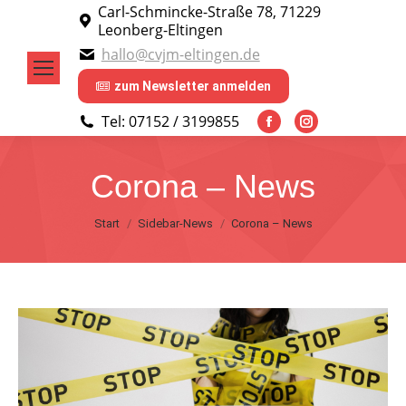
Carl-Schmincke-Straße 78, 71229
Leonberg-Eltingen
hallo@cvjm-eltingen.de
zum Newsletter anmelden
Tel: 07152 / 3199855
Facebook
Instagram
page
page
Corona – News
opens
opens
in
in
Sie befinden sich hier:
Start
Sidebar-News
Corona – News
new
new
window
window