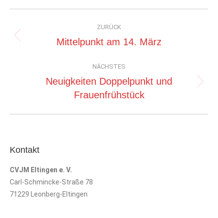
Kommentarnavigation
ZURÜCK
Vorheriger
Mittelpunkt am 14. März
Beitrag:
NÄCHSTES
Neuigkeiten Doppelpunkt und
Nächster
Frauenfrühstück
Beitrag:
Kontakt
CVJM Eltingen e. V.
Carl-Schmincke-Straße 78
71229 Leonberg-Eltingen