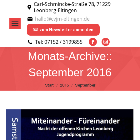
Carl-Schmincke-Straße 78, 71229
Leonberg-Eltingen
hallo@cvjm-eltingen.de
zum Newsletter anmelden
Tel: 07152 / 3199855
Facebook
Instagram
Monats-Archive::
page
page
opens
opens
September 2016
in
in
new
new
Sie befinden sich hier:
Start
2016
September
window
window