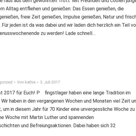
 raus aus dem gewohnten Trott. Mit Freunden und coolen jung
em Alltag entfliehen und genießen: Das Essen genießen, die
enießen, freie Zeit genießen, Impulse genießen, Natur und frisc
Für jeden ist da was dabei und wir laden dich herzlich ein Teil v
enusswochenende zu werden! Lade schnell…
gorized
Von
kathie
3. Juli 2017
ht 2017 für Euch! P fingstlager haben eine lange Tradition im
 Wir haben in den vergangenen Wochen und Monaten viel Zeit u
t, um in diesem Jahr für 70 Kinder eine unvergessliche Woche zu
Eine Woche mit Martin Luther und spannenden
chichten und Befreiungsaktionen. Dabei haben sich 32