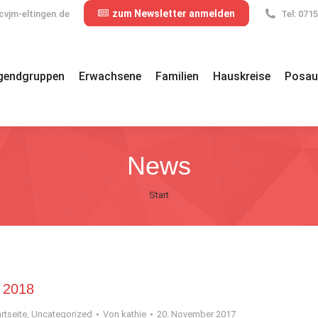
zum Newsletter anmelden
cvjm-eltingen.de
Tel: 071
gendgruppen
Erwachsene
Familien
Hauskreise
Posau
News
Sie befinden sich hier:
Start
r 2018
rtseite
,
Uncategorized
Von
kathie
20. November 2017