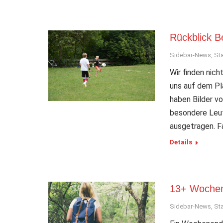
Rückblick B
Sidebar-News
,
Sta
Wir finden nich
uns auf dem Pl
haben Bilder v
besondere Leut
ausgetragen. F
Details
13+ Woche
Sidebar-News
,
Sta