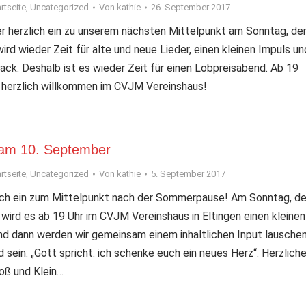
rtseite
,
Uncategorized
Von
kathie
26. September 2017
er herzlich ein zu unserem nächsten Mittelpunkt am Sonntag, de
wird wieder Zeit für alte und neue Lieder, einen kleinen Impuls un
ack. Deshalb ist es wieder Zeit für einen Lobpreisabend. Ab 19
le herzlich willkommen im CVJM Vereinshaus!
 am 10. September
rtseite
,
Uncategorized
Von
kathie
5. September 2017
lich ein zum Mittelpunkt nach der Sommerpause! Am Sonntag, d
wird es ab 19 Uhr im CVJM Vereinshaus in Eltingen einen kleinen
d dann werden wir gemeinsam einem inhaltlichen Input lauschen
sein: „Gott spricht: ich schenke euch ein neues Herz“. Herzlich
roß und Klein…