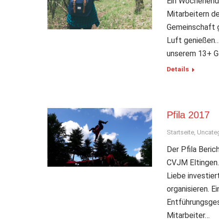
Ein Wochenende
Mitarbeitern d
Gemeinschaft g
Luft genießen… 
unserem 13+ G
Details
Pfila 2017
Startseite
,
Uncate
Der Pfila Beric
CVJM Eltingen.
Liebe investier
organisieren. 
Entführungsges
Mitarbeiter…