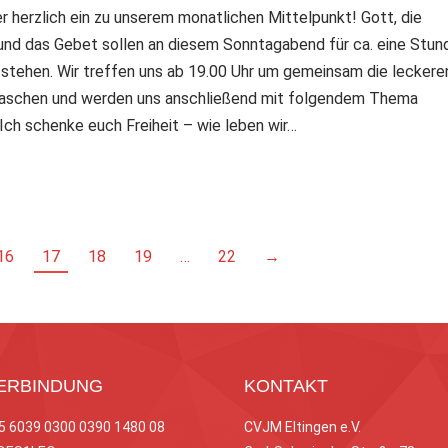
r herzlich ein zu unserem monatlichen Mittelpunkt! Gott, die
nd das Gebet sollen an diesem Sonntagabend für ca. eine Stun
 stehen. Wir treffen uns ab 19.00 Uhr um gemeinsam die leckere
naschen und werden uns anschließend mit folgendem Thema
Ich schenke euch Freiheit – wie leben wir…
16
17
18
19
…
22
→
ERBINDUNG
KONTAKT
65 6039 0300 0390 1480 08
CVJM Eltingen e.V.