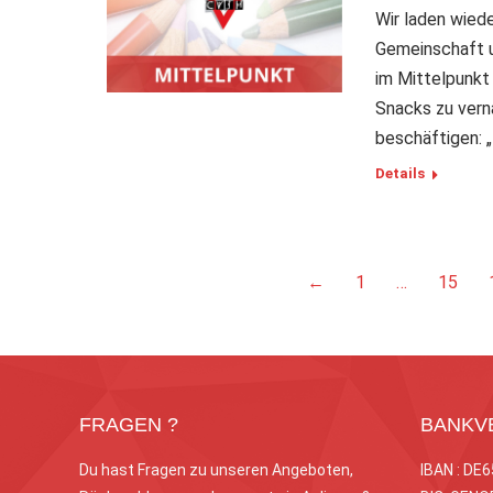
Wir laden wiede
Gemeinschaft u
im Mittelpunkt
Snacks zu ver
beschäftigen: „
Details
←
1
…
15
FRAGEN ?
BANKV
Du hast Fragen zu unseren Angeboten,
IBAN : DE