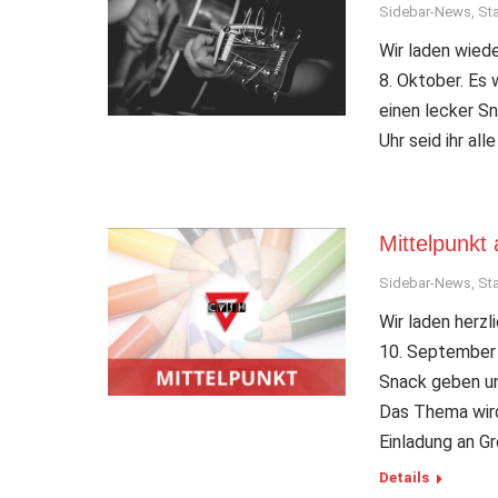
Sidebar-News
,
Sta
Wir laden wied
8. Oktober. Es 
einen lecker Sn
Uhr seid ihr al
Mittelpunkt
Sidebar-News
,
Sta
Wir laden herz
10. September 
Snack geben un
Das Thema wird 
Einladung an G
Details