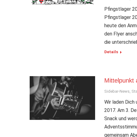
Pfingstlager 20
Pfingstlager 2
heute den Anmel
den Flyer ansc
die unterschri
Details
Mittelpunkt
Sidebar-News
,
Sta
Wir laden Dich 
2017. Am 3. De
Snack und werd
Adventsstimmung
gemeinsam Aben