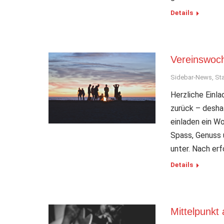
Details
Vereinswoc
Sidebar-News
,
Sta
Herzliche Einl
zurück – deshal
einladen ein W
Spass, Genuss u
unter. Nach er
Details
Mittelpunkt