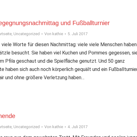
egegnungsnachmittag und Fußballturnier
rtseite
,
Uncategorized
Von
kathie
5. Juli 2017
t viele Worte für diesen Nachmittag: viele viele Menschen haben
ätzle besucht. Sie haben viel Kuchen und Pommes gegessen, si
om Pfila geschaut und die Spielfläche genutzt. Und 50 ganz
e haben sich auch noch körperlich gequält und ein Fußballturnie
air und ohne größere Verletzung haben…
nende
rtseite
,
Uncategorized
Von
kathie
4. Juli 2017