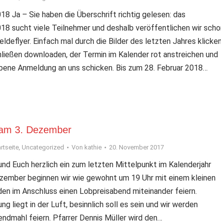
18 Ja – Sie haben die Überschrift richtig gelesen: das
018 sucht viele Teilnehmer und deshalb veröffentlichen wir scho
deflyer. Einfach mal durch die Bilder des letzten Jahres klicken
hließen downloaden, der Termin im Kalender rot anstreichen und
ebene Anmeldung an uns schicken. Bis zum 28. Februar 2018…
 am 3. Dezember
rtseite
,
Uncategorized
Von
kathie
20. November 2017
und Euch herzlich ein zum letzten Mittelpunkt im Kalenderjahr
zember beginnen wir wie gewohnt um 19 Uhr mit einem kleinen
en im Anschluss einen Lobpreisabend miteinander feiern.
 liegt in der Luft, besinnlich soll es sein und wir werden
dmahl feiern. Pfarrer Dennis Müller wird den…