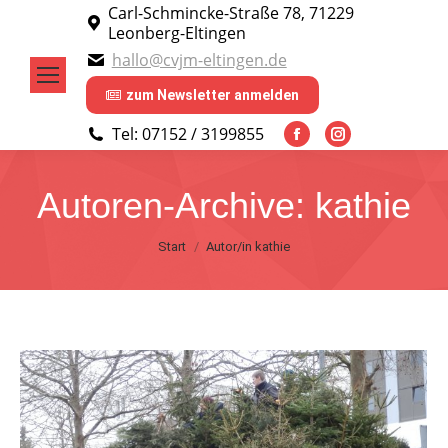
Carl-Schmincke-Straße 78, 71229
Leonberg-Eltingen
hallo@cvjm-eltingen.de
zum Newsletter anmelden
Tel: 07152 / 3199855
Facebook
Instagram
page
page
Autoren-Archive:
kathie
opens
opens
in
in
Sie befinden sich hier:
Start
Autor/in kathie
new
new
window
window