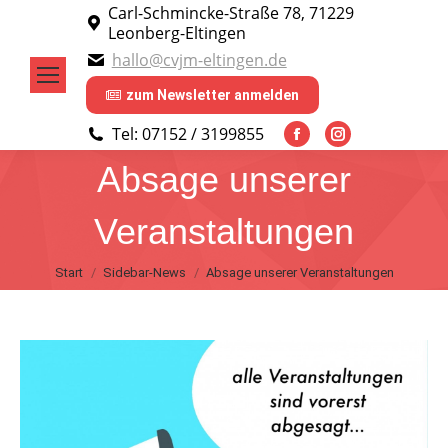
Carl-Schmincke-Straße 78, 71229
Leonberg-Eltingen
hallo@cvjm-eltingen.de
zum Newsletter anmelden
Tel: 07152 / 3199855
Facebook
Instagram
Absage unserer
page
page
opens
opens
Veranstaltungen
in
in
new
new
Sie befinden sich hier:
Start
Sidebar-News
Absage unserer Veranstaltungen
window
window