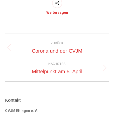
Weitersagen
Kommentarnavigation
ZURÜCK
Vorheriger
Corona und der CVJM
Beitrag:
NÄCHSTES
Nächster
Mittelpunkt am 5. April
Beitrag:
Kontakt
CVJM Eltingen e. V.