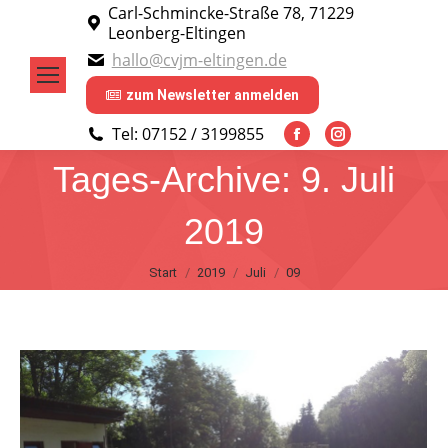
Carl-Schmincke-Straße 78, 71229
Leonberg-Eltingen
hallo@cvjm-eltingen.de
zum Newsletter anmelden
Tel: 07152 / 3199855
Facebook
Instagram
Tages-Archive:
9. Juli
page
page
opens
opens
2019
in
in
new
new
Sie befinden sich hier:
Start
2019
Juli
09
window
window