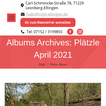
Carl-Schmincke-Straße 78, 71229
Leonberg-Eltingen
hallo@cvjm-eltingen.de
zum Newsletter anmelden
Tel: 07152 / 3199855
Facebook
Instagram
Albums Archives:
Plätzle
page
page
opens
opens
April 2021
in
in
new
new
Sie befinden sich hier:
Start
Photo Album
window
window