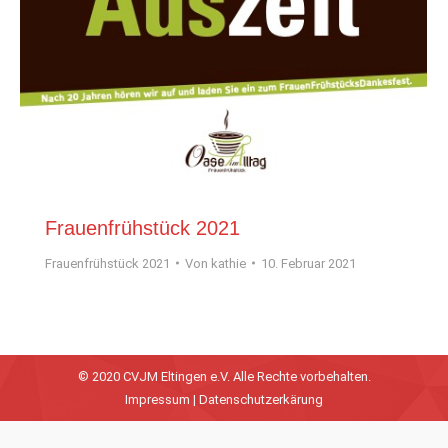
Frauenfrühstück 2021
Frauenfrühstück 2021
Von
kathie
10. Februar 2021
© 2020 CVJM Eltingen e.V. Alle Rechte vorbehalten.
Impressum
|
Datenschutzerkärung