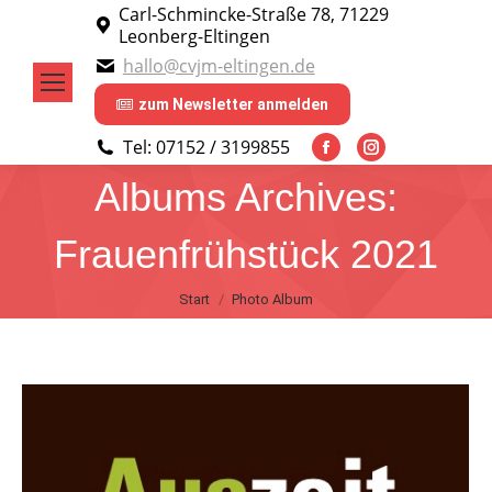
Carl-Schmincke-Straße 78, 71229
Leonberg-Eltingen
hallo@cvjm-eltingen.de
zum Newsletter anmelden
Tel: 07152 / 3199855
Facebook
Instagram
Albums Archives:
page
page
opens
opens
Frauenfrühstück 2021
in
in
new
new
Sie befinden sich hier:
Start
Photo Album
window
window