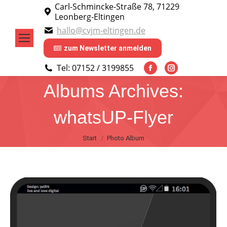
Carl-Schmincke-Straße 78, 71229
Leonberg-Eltingen
hallo@cvjm-eltingen.de
zum Newsletter anmelden
Tel: 07152 / 3199855
Facebook
Instagram
Albums Archives:
page
page
opens
opens
whatsUP-Flyer
in
in
new
new
Sie befinden sich hier:
Start
Photo Album
window
window