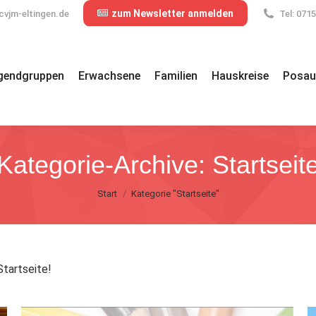
zum Newsletter anmelden
cvjm-eltingen.de
Tel: 071
gendgruppen
Erwachsene
Familien
Hauskreise
Posau
Kategorie-Archive:
Startseit
Sie befinden sich hier:
Start
Kategorie "Startseite"
Startseite!