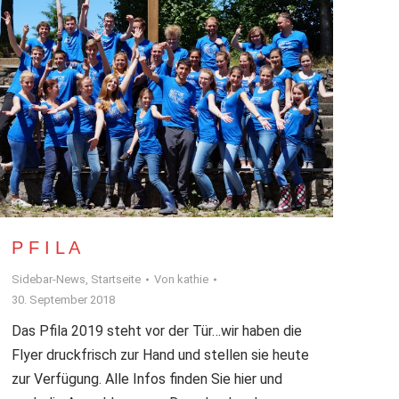
P F I L A
Sidebar-News
,
Startseite
Von
kathie
30. September 2018
Das Pfila 2019 steht vor der Tür…wir haben die
Flyer druckfrisch zur Hand und stellen sie heute
zur Verfügung. Alle Infos finden Sie hier und