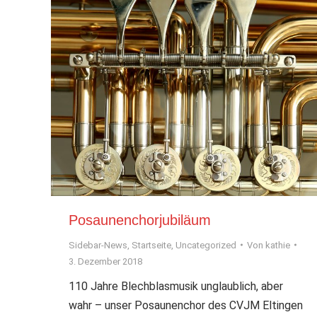
Posaunenchorjubiläum
Sidebar-News
,
Startseite
,
Uncategorized
Von
kathie
3. Dezember 2018
110 Jahre Blechblasmusik unglaublich, aber
wahr – unser Posaunenchor des CVJM Eltingen