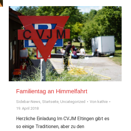
Familientag an Himmelfahrt
Sidebar-News
,
Startseite
,
Uncategorized
Von
kathie
19. April 2018
Herzliche Einladung Im CVJM Eltingen gibt es
so einige Traditionen, aber zu den