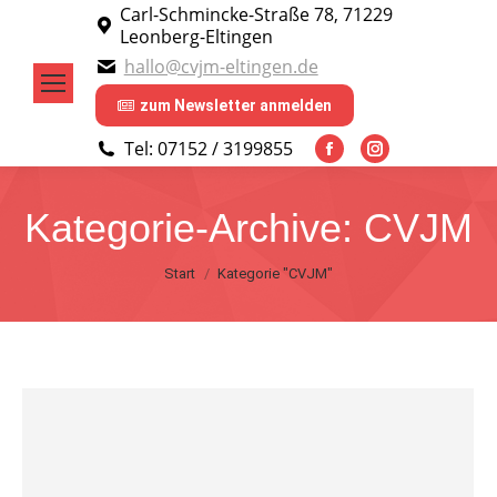
Carl-Schmincke-Straße 78, 71229
Leonberg-Eltingen
hallo@cvjm-eltingen.de
zum Newsletter anmelden
Tel: 07152 / 3199855
Facebook
Instagram
page
page
Kategorie-Archive:
CVJM
opens
opens
in
in
Sie befinden sich hier:
Start
Kategorie "CVJM"
new
new
window
window