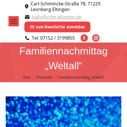
Carl-Schmincke-Straße 78, 71229
Leonberg-Eltingen
hallo@cvjm-eltingen.de
zum Newsletter anmelden
Tel: 07152 / 3199855
Facebook
Instagram
Familiennachmittag
page
page
opens
opens
„Weltall“
in
in
new
new
Sie befinden sich hier:
Start
Startseite
Familiennachmittag „Weltall“
window
window