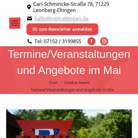
Carl-Schmincke-Straße 78, 71229
Leonberg-Eltingen
hallo@cvjm-eltingen.de
zum Newsletter anmelden
Tel: 07152 / 3199855
Facebook
Instagram
Termine/Veranstaltungen
page
page
opens
opens
und Angebote im Mai
in
in
new
new
Sie befinden sich hier:
Start
Sidebar-News
window
window
Termine/Veranstaltungen und Angebote im Mai