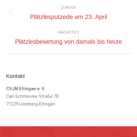
Kommentarnavigation
ZURÜCK
Vorheriger
Plätzlesputzede am 23. April
Beitrag:
NÄCHSTES
Nächster
Plätzlesbewirtung von damals bis heute
Beitrag:
Kontakt
CVJM Eltingen e. V.
Carl-Schmincke-Straße 78
71229 Leonberg-Eltingen