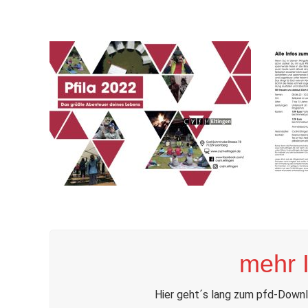
mehr 
Hier geht´s lang zum pfd-Downl