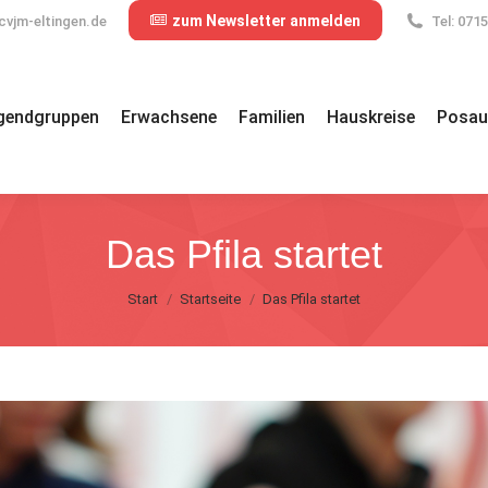
zum Newsletter anmelden
cvjm-eltingen.de
Tel: 071
gendgruppen
Erwachsene
Familien
Hauskreise
Posau
Das Pfila startet
Sie befinden sich hier:
Start
Startseite
Das Pfila startet