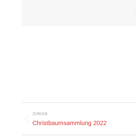
Kommentarnavigation
ZURÜCK
Vorheriger
Christbaumsammlung 2022
Beitrag: