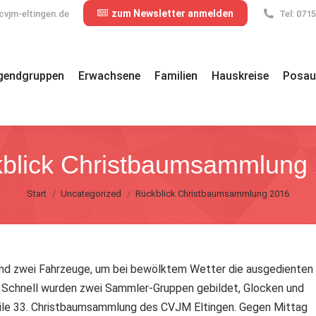
zum Newsletter anmelden
cvjm-eltingen.de
Tel: 071
gendgruppen
Erwachsene
Familien
Hauskreise
Posau
blick Christbaumsammlung
Sie befinden sich hier:
Start
Uncategorized
Rückblick Christbaumsammlung 2016
und zwei Fahrzeuge, um bei bewölktem Wetter die ausgedienten
Schnell wurden zwei Sammler-Gruppen gebildet, Glocken und
weile 33. Christbaumsammlung des CVJM Eltingen. Gegen Mittag