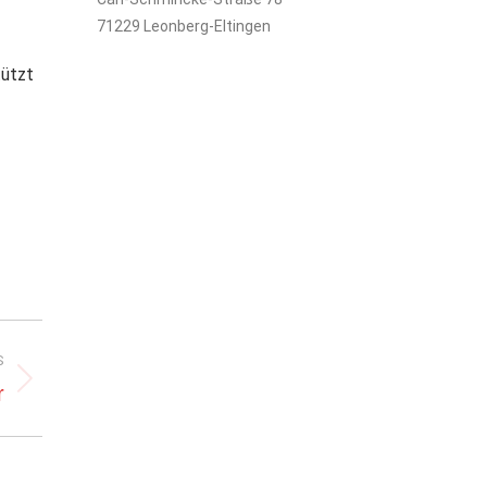
71229 Leonberg-Eltingen
tützt
S
r