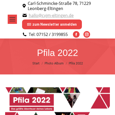
Carl-Schmincke-Straße 78, 71229
Leonberg-Eltingen
hallo@cvjm-eltingen.de
zum Newsletter anmelden
Tel: 07152 / 3199855
Facebook
Instagram
page
page
Pfila 2022
opens
opens
in
in
Sie befinden sich hier:
Start
Photo Album
Pfila 2022
new
new
window
window