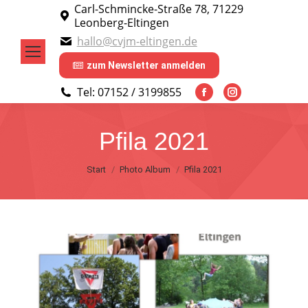
Carl-Schmincke-Straße 78, 71229
Leonberg-Eltingen
hallo@cvjm-eltingen.de
zum Newsletter anmelden
Tel: 07152 / 3199855
Facebook
Instagram
page
page
Pfila 2021
opens
opens
in
in
Sie befinden sich hier:
Start
Photo Album
Pfila 2021
new
new
window
window