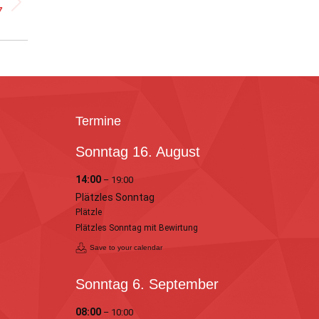
7
Termine
Sonntag
16.
August
14:00
– 19:00
Plätzles Sonntag
Plätzle
Plätzles Sonntag mit Bewirtung
Save to your calendar
Sonntag
6.
September
08:00
– 10:00