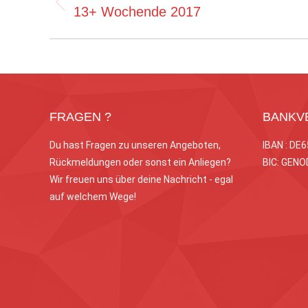
Navigation
Vorheriges
13+ Wochende 2017
Album:
FRAGEN ?
BANKV
Du hast Fragen zu unseren Angeboten,
IBAN : DE
Rückmeldungen oder sonst ein Anliegen?
BIC: GEN
Wir freuen uns über deine Nachricht - egal
auf welchem Wege!