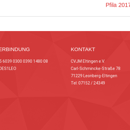
Nächstes
Pfila 201
Album:
ERBINDUNG
KONTAKT
65 6039 0300 0390 1480 08
CVJM Eltingen e.V.
ODES1LEO
Carl-Schmincke-Straße 78
71229 Leonberg-Eltingen
Tel: 07152 / 24349