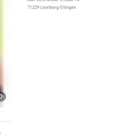
71229 Leonberg-Eltingen
Allianz_Picknick17_4b
S