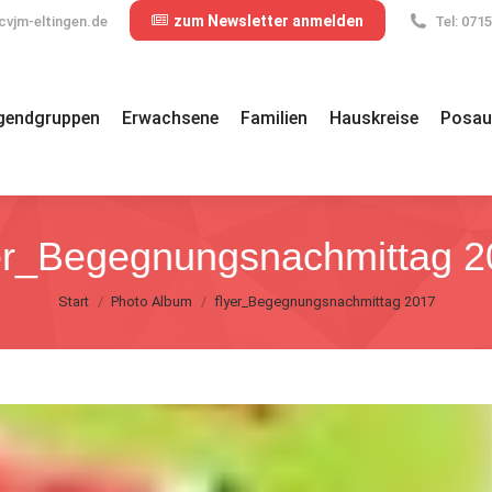
zum Newsletter anmelden
cvjm-eltingen.de
Tel: 071
gendgruppen
Erwachsene
Familien
Hauskreise
Posau
er_Begegnungsnachmittag 
Sie befinden sich hier:
Start
Photo Album
flyer_Begegnungsnachmittag 2017