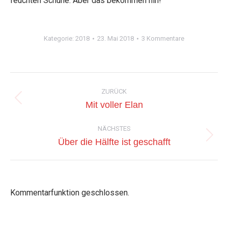
feuchten Schuhe. Aber das bekommen hin!
Kategorie:
2018
23. Mai 2018
3 Kommentare
Kommentarnavigation
ZURÜCK
Vorheriger
Mit voller Elan
Beitrag:
NÄCHSTES
Nächster
Über die Hälfte ist geschafft
Beitrag:
Kommentarfunktion geschlossen.