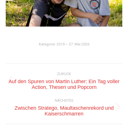
Kategorie:
2019
27. Mai 2026
Kommentarnavigation
ZURÜCK
Auf den Spuren von Martin Luther: Ein Tag voller
Vorheriger
Action, Thesen und Popcorn
Beitrag:
NÄCHSTES
Zwischen Stratego, Maultaschenrekord und
Nächster
Kaiserschmarren
Beitrag: