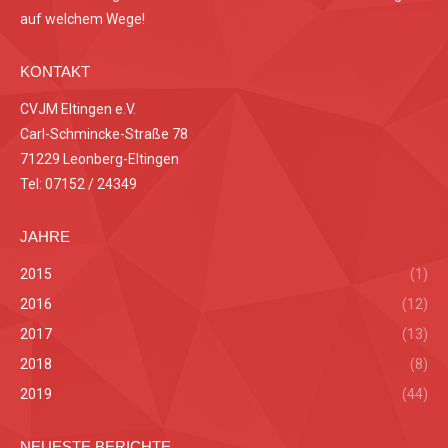
auf welchem Wege!
KONTAKT
CVJM Eltingen e.V.
Carl-Schmincke-Straße 78
71229 Leonberg-Eltingen
Tel: 07152 / 24349
JAHRE
2015
(1)
2016
(12)
2017
(13)
2018
(8)
2019
(44)
NEUESTE BERICHTE